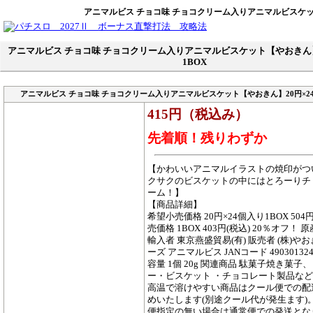
アニマルビス チョコ味 チョコクリーム入りアニマルビスケット
アニマルビス チョコ味 チョコクリーム入りアニマルビスケット【やおきん】
1BOX
アニマルビス チョコ味 チョコクリーム入りアニマルビスケット【やおきん】20円×24
415円（税込み）
先着順！残りわずか
【かわいいアニマルイラストの焼印がつ
クサクのビスケットの中にはとろーりチ
ーム！】
【商品詳細】
希望小売価格 20円×24個入り1BOX 504円
売価格 1BOX 403円(税込) 20％オフ！ 
輸入者 東京燕盛貿易(有) 販売者 (株)やお
ーズ アニマルビス JANコード 490301324
容量 1個 20g 関連商品 駄菓子焼き菓子、
ー・ビスケット ・チョコレート製品な
高温で溶けやすい商品はクール便での配
めいたします(別途クール代が発生ます)
便指定の無い場合は通常便での発送とな